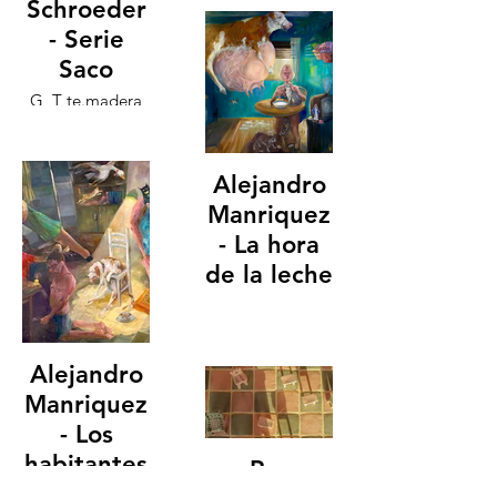
Schroeder
- Serie
Saco
G_T te.madera
120x120cm 2015
Alejandro
Manriquez
- La hora
de la leche
Alejandro
Manriquez
- Los
habitantes
Paz
del living