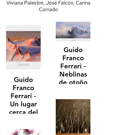
Viviana Palestini, José Falcón, Carina
Corrado
Guido
Franco
Ferrari -
Neblinas
Guido
de otoño
Franco
Ferrari -
Un lugar
cerca del
cielo
Óleo 30 x 75 cm
2023