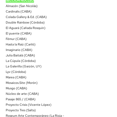
SECCIÓN NÚCLEO
Almacén (San Nicolás)
Cardinalis (CABA)
Colada Gallery & Ed. (CABA)
Double Rainbow (Córdoba)
El Aguará (Cañada Rosquín)
El puente (CABA)
Fémur (CABA)
Hasta la Raíz (Cariló)
Imaginario (CABA)
Julia Baitalá (CABA)
La Cúpula (Córdoba)
La Galerilla (Garzón, UY)
Lyv (Córdoba)
Marea (CABA)
Mosaicos.Site (Morón)
Musgo (CABA)
Núcleo de arte (CABA)
Pasaje 865 / (CABA)
Proyecto Crisis (Vicente López)
Proyecto Tres (Salta)
Roseum Arte Contemporáneo (La Rioja -