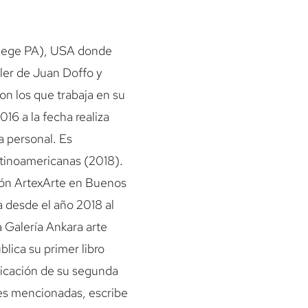
ollege PA), USA donde
ller de Juan Doffo y
n los que trabaja en su
16 a la fecha realiza
ma personal. Es
latinoamericanas (2018).
ción ArtexArte en Buenos
 desde el año 2018 al
 Galería Ankara arte
lica su primer libro
licación de su segunda
les mencionadas, escribe