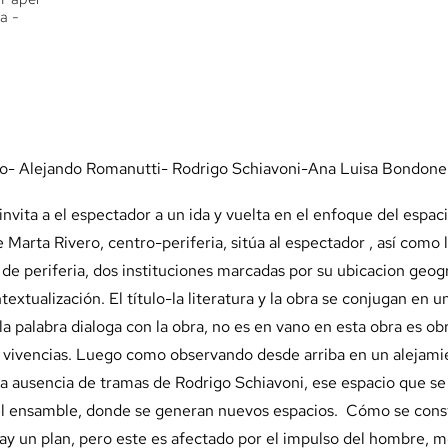
pa -
ero- Alejando Romanutti- Rodrigo Schiavoni-Ana Luisa Bondon
nvita a el espectador a un ida y vuelta en el enfoque del espac
Marta Rivero, centro-periferia, sitúa al espectador , así como l
 de periferia, dos instituciones marcadas por su ubicacion geog
extualización. El título-la literatura y la obra se conjugan en un
 palabra dialoga con la obra, no es en vano en esta obra es obr
as vivencias. Luego como observando desde arriba en un aleja
 la ausencia de tramas de Rodrigo Schiavoni, ese espacio que s
el ensamble, donde se generan nuevos espacios. Cómo se const
 un plan, pero este es afectado por el impulso del hombre, mod