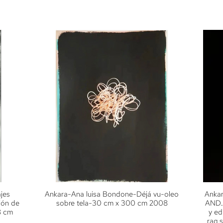
jes
Ankara-Ana luisa Bondone-Déjá vu-oleo
Ankar
ión de
sobre tela-30 cm x 300 cm 2008
AND… 
8 cm
y ed
rag s