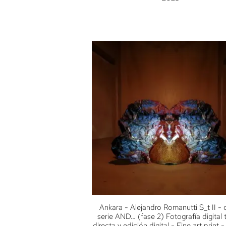
Ankara - Alejandro Romanutti S_t II - 
serie AND… (fase 2) Fotografía digital
directa y edición digital - Fine art print 