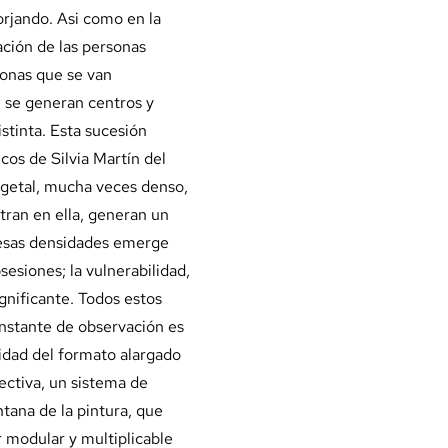
orjando. Asi como en la
ción de las personas
sonas que se van
 se generan centros y
istinta. Esta sucesión
cos de Silvia Martín del
egetal, mucha veces denso,
tran en ella, generan un
e esas densidades emerge
sesiones; la vulnerabilidad,
significante. Todos estos
nstante de observación es
lidad del formato alargado
pectiva, un sistema de
tana de la pintura, que
r modular y multiplicable