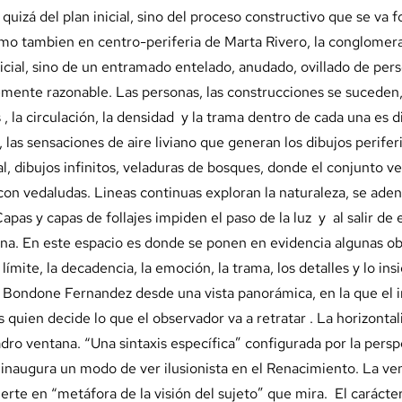
zá del plan inicial, sino del proceso constructivo que se va f
mo tambien en centro-periferia de Marta Rivero, la conglomera
cial, sino de un entramado entelado, anudado, ovillado de per
mente razonable. Las personas, las construcciones se suceden,
s , la circulación, la densidad y la trama dentro de cada una es d
 las sensaciones de aire liviano que generan los dibujos periferi
 dibujos infinitos, veladuras de bosques, donde el conjunto v
on vedaludas. Lineas continuas exploran la naturaleza, se aden
pas y capas de follajes impiden el paso de la luz y al salir d
umina. En este espacio es donde se ponen en evidencia algunas ob
l límite, la decadencia, la emoción, la trama, los detalles y lo in
 Bondone Fernandez desde una vista panorámica, en la que el i
s quien decide lo que el observador va a retratar . La horizonta
uadro ventana. “Una sintaxis específica” configurada por la pers
inaugura un modo de ver ilusionista en el Renacimiento. La ven
ierte en “metáfora de la visión del sujeto” que mira. El carácte