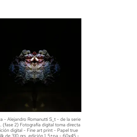
a - Alejandro Romanutti S_t - de la serie
(fase 2) Fotografía digital toma directa
ición digital - Fine art print - Papel true
ilk de 310 grs. edición 1_5+pa - 60x45 -