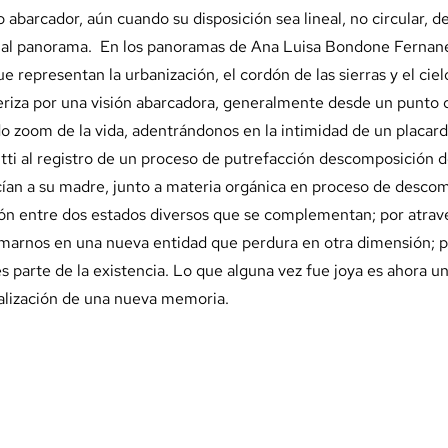
abarcador, aún cuando su disposición sea lineal, no circular, de
ta al panorama. En los panoramas de Ana Luisa Bondone Fernanez
e representan la urbanización, el cordón de las sierras y el cie
eriza por una visión abarcadora, generalmente desde un punto 
do zoom de la vida, adentrándonos en la intimidad de un placard
tti al registro de un proceso de putrefacción descomposición d
ían a su madre, junto a materia orgánica en proceso de descomp
exión entre dos estados diversos que se complementan; por atrav
marnos en una nueva entidad que perdura en otra dimensión; po
s parte de la existencia. Lo que alguna vez fue joya es ahora u
rialización de una nueva memoria.