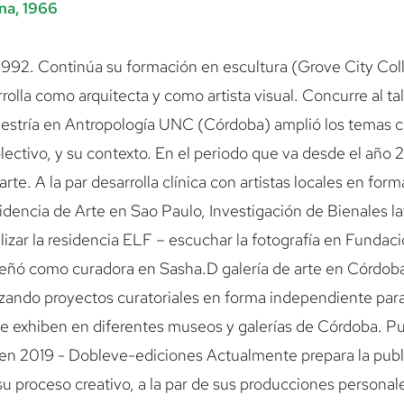
na, 1966
 1992. Continúa su formación en escultura (Grove City C
rolla como arquitecta y como artista visual. Concurre al ta
aestría en Antropología UNC (Córdoba) amplió los temas co
ectivo, y su contexto. En el periodo que va desde el año 20
rte. A la par desarrolla clínica con artistas locales en for
sidencia de Arte en Sao Paulo, Investigación de Bienales 
lizar la residencia ELF – escuchar la fotografía en Funda
eñó como curadora en Sasha.D galería de arte en Córdoba
zando proyectos curatoriales en forma independiente para
e exhiben en diferentes museos y galerías de Córdoba. Pub
) en 2019 - Dobleve-ediciones Actualmente prepara la pub
 su proceso creativo, a la par de sus producciones persona