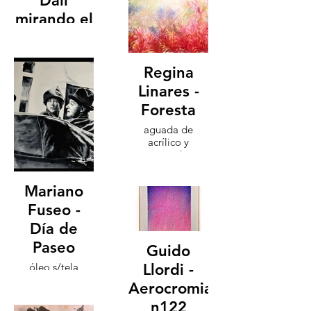
Dalí
mirando el
interior
técnica óleo
s/tela 60x45cm
Regina
2024
Linares -
Foresta
aguada de
acrílico y
acuarela
80x100cm 2025
Mariano
Fuseo -
Día de
Paseo
Guido
óleo s/tela
Llordi -
90x120cm 2024
Aerocromia
n122