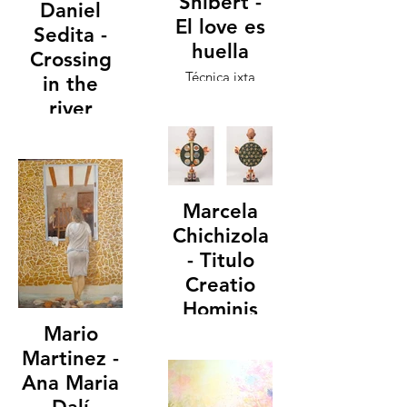
Shibert -
Daniel
El love es
Sedita -
huella
Crossing
Técnica ixta
in the
medida
river
135x87cm 2024
técnica óleos
s/tela 40x70cm
año 2024
Marcela
Chichizola
- Titulo
Creatio
Hominis
Mario
Martinez -
Ana Maria