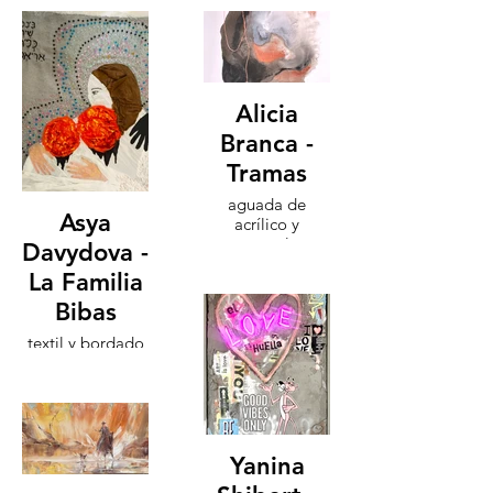
Alicia
Branca -
Tramas
aguada de
Asya
acrílico y
acuarela
Davydova -
90x80cm año
La Familia
2024
Bibas
textil y bordado
100x80cm 2024
Yanina