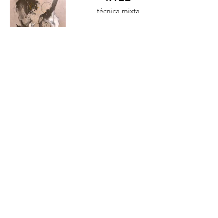
técnica mixta
120x80cm 2024
Viviana
Arce - Mis
Lunas
aguada de
acrílico y aerosol
78x58cm 2025
HASTA LA RAÍZ
Hasta La Raíz, espacio de arte,
concebido para la divulgación,
promoción, exhibición de las artes