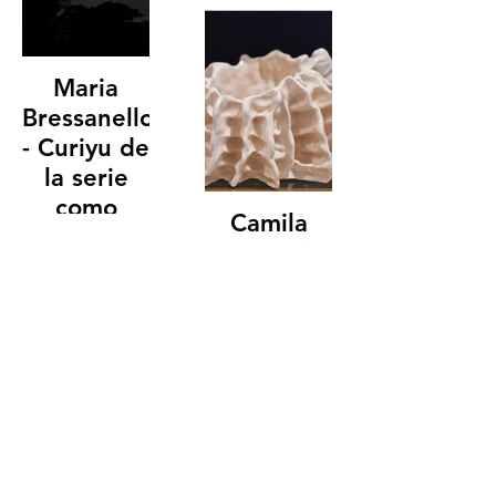
de la serie
28 x 42
como
contar un
Maria
rio
Bressanello
28 x 42cm
- Curiyu de
la serie
como
Camila
contar un
Lons - Sin
rio
titulo III.
60 x 90cm
34 x 17cm. 2024.
Cerámica
esmaltada
Camila
Lons - Sin