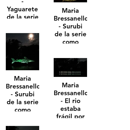
-
Yaguarete
Maria
de la serie
Bressanello
como
- Surubi
contar un
de la serie
rio.
como
50 x 26 x 8cm
contar un
rio.
28 x 42
Maria
Maria
Bressanello
Bressanello
- Surubi
- El rio
de la serie
estaba
como
frágil por
contar un
la bajante
rio