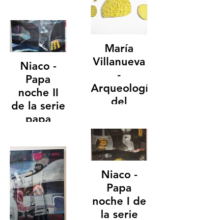
2025
presente II
patas de
ave.
17 x 28cm 2025
María
Villanueva
Niaco -
-
Papa
Arqueologías
noche II
del
de la serie
Presente.
papa
100 x 170. 2025
Uber.
yeso
184 x 143cm.
Pigmentado
2024
Niaco -
Papa
noche I de
la serie