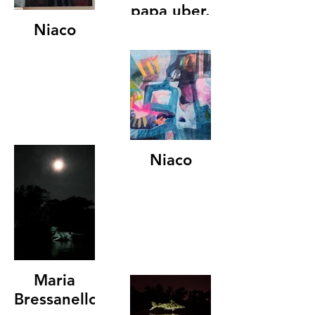
papa uber.
Niaco
187 x 145cm.
2024
Niaco
Maria
Bressanello