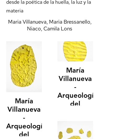
desde la poética de la huella, la luz y la
materia
Maria Villanueva, Maria Bressanello,
Niaco, Camila Lons
María
Villanueva
-
Arqueologías
María
del
Villanueva
Presente
-
VI
Arqueologías
agua yeso
del
pigmentado