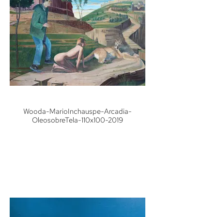
Wooda-MarioInchauspe-Arcadia-
OleosobreTela-110x100-2019