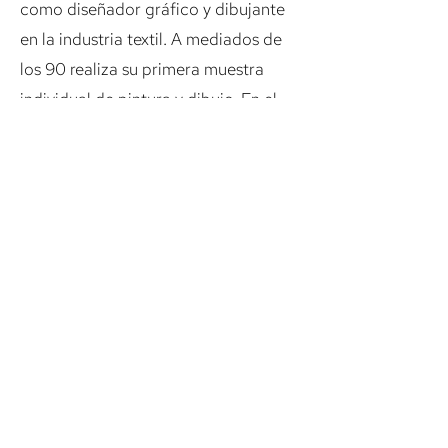
como diseñador gráfico y dibujante
en la industria textil. A mediados de
los 90 realiza su primera muestra
individual de pintura y dibujo. En el
año 1998 comienza a trabajar como
ilustrador y ya va definiendo su estilo
en la pintura, con influencias de la
ciencia ficción, el lowbrow,
surrealismo, dibujos animados, cine
clase B, y el kaiju japones.
Sofia Arbol
Buenos Aires, 1995
Es Diseñadora Gráfica, egresada de
la FADU, UBA. En el año 2013