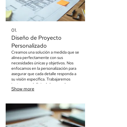
01.
Diseño de Proyecto
Personalizado
Creamos una solución a medida que se
alinea perfectamente con sus
necesidades únicas y objetivos. Nos
enfocamos en la personalización para
asegurar que cada detalle responda a
su visión específica. Trabajaremos
juntos para definir el alcance y los
Show more
entregables, garantizando un
resultado innovador y efectivo.