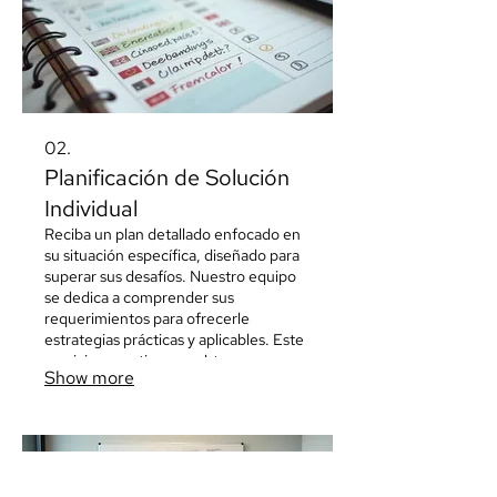
02.
Planificación de Solución
Individual
Reciba un plan detallado enfocado en
su situación específica, diseñado para
superar sus desafíos. Nuestro equipo
se dedica a comprender sus
requerimientos para ofrecerle
estrategias prácticas y aplicables. Este
servicio garantiza que obtenga
Show more
orientación clara y un camino definido
hacia el éxito.